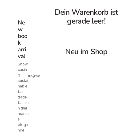
Dein Warenkorb ist
gerade leer!
Ne
w
boo
k
arri
Neu im Shop
val
Show
casin
g
Browse
sustai
nable,
fair-
trade
fashio
n that
marrie
s
elega
nce.