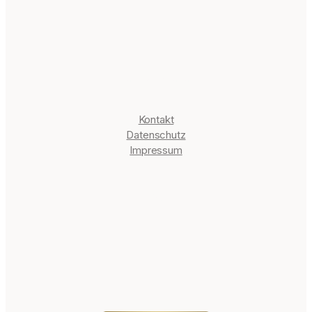
it
e
Informationen
Kontakt
Datenschutz
Impressum
Blog